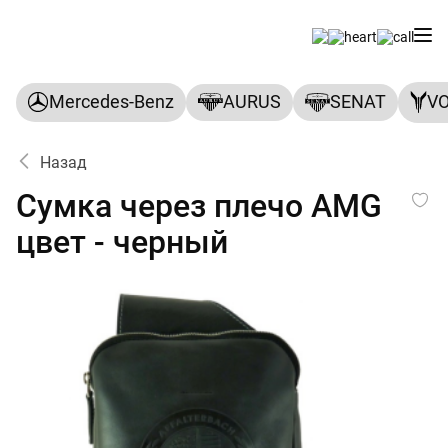
Mercedes-Benz
AURUS
SENAT
V
Назад
Сумка через плечо AMG цве
Сумка через плечо AMG
цвет - черный