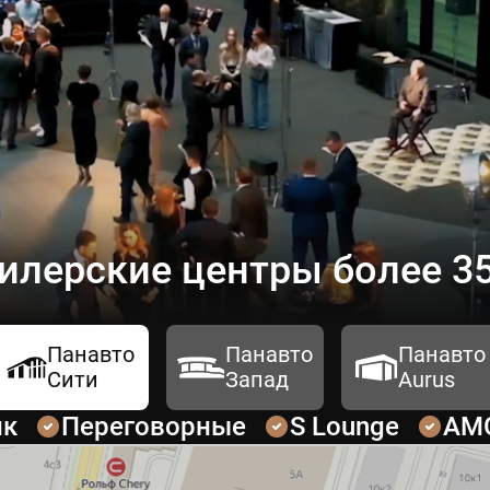
илерские центры более 35
Панавто
Панавто
Панавто
Сити
Запад
Aurus
ик
Переговорные
S Lounge
AM