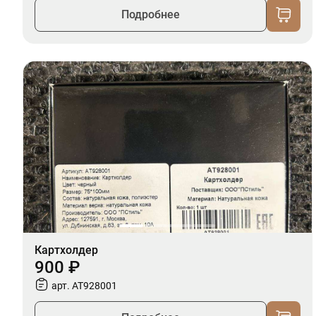
Подробнее
Картхолдер
900 ₽
арт. AT928001