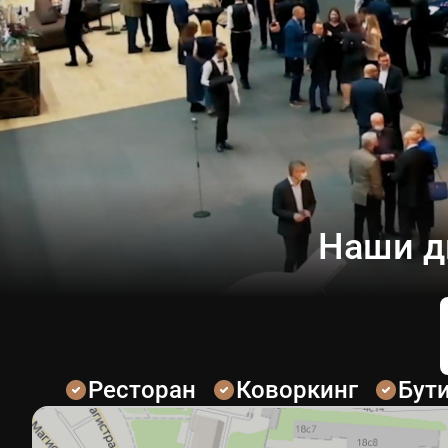
Наши д
Ресторан
Коворкинг
Бут