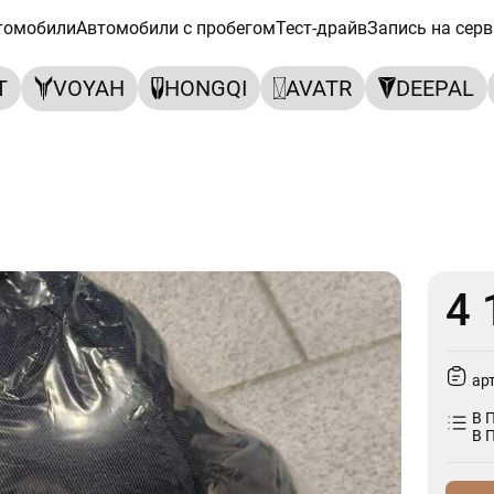
томобили
Автомобили с пробегом
Тест-драйв
Запись на серв
T
VOYAH
HONGQI
AVATR
DEEPAL
4 
ар
В 
В 