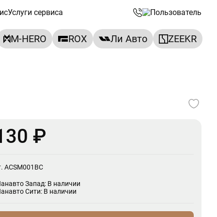
ис
Услуги сервиса
M-HERO
ROX
Ли Авто
ZEEKR
130 ₽
т. ACSM001BC
Панавто Запад: В наличии
Панавто Сити: В наличии