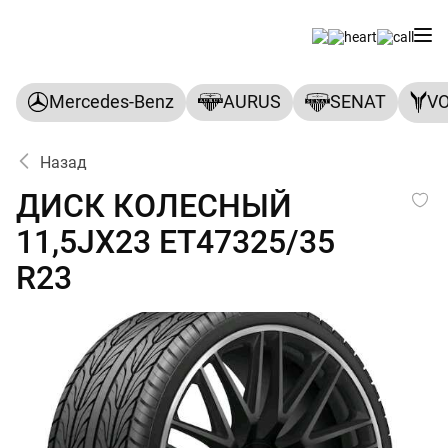
Mercedes-Benz
AURUS
SENAT
V
Назад
ДИСК КОЛЕСНЫЙ 11,5JX23 E
ДИСК КОЛЕСНЫЙ
11,5JX23 ET47325/35
R23