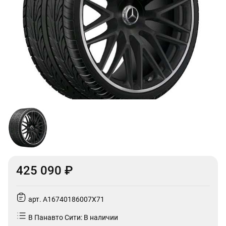
425 090 ₽
арт. A16740186007X71
В Панавто Сити: В наличии