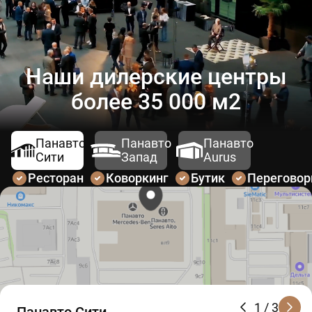
Наши дилерские центры
более 35 000 м2
Панавто
Панавто
Панавто
Сити
Запад
Aurus
Ресторан
Коворкинг
Бутик
Перегово
1
/ 3