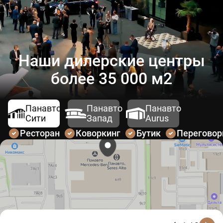
Наши дилерские центры
более 35 000 м2
Панавто
Панавто
Панавто
Сити
Запад
Aurus
Ресторан
Коворкинг
Бутик
Перегово