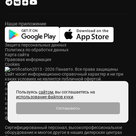
Наше приложение
Защита персональных данных
Политика по обработке данных
Карта сайта
Правовая информация
Cookies
2013 - 2026 Панавто. Все права защищены
Cайт носит информационно-справочный характер и ни при
каких условиях не является публичной офертой.
ПАНАВТО — сеть премиальных автосалонов в Москве. Мы
осуществляем продажу и сервисное обслуживание
Пользуясь
сайтом
, вы соглашаетесь на
автомобилей Mercedes-Benz, Voyah, Aurus, Hongqi, Avatr,
использование файлов куки
.
Lixiang, M-Hero, ROX и Zeekr. Также у нас представлены
автомобили с пробегом абсолютно разных брендов. Мы
выкупаем автомобили любых марок, ставим на комиссию и
Соглашаюсь
принимаем в Trade-in. В Панавто действуют различные
финансовые программы: кредит, лизинг и страхование.
Сертифицированный персонал, высокопрофессиональное
оборудование и многое другое в наших дилерских центрах