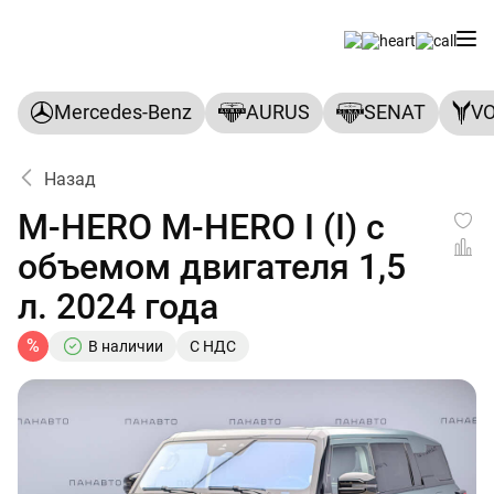
Mercedes-Benz
AURUS
SENAT
V
Назад
M-HERO M-HERO I (I) с
объемом двигателя 1,5
л. 2024 года
%
В наличии
С НДС