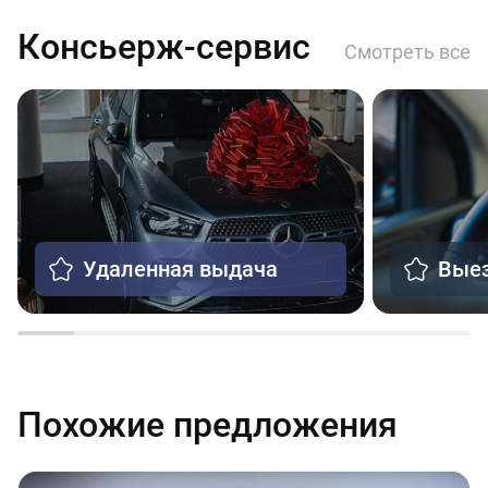
Консьерж-сервис
Смотреть все
Удаленная выдача
Выез
Похожие предложения