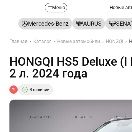
Меню
Новые ав
Mercedes-Benz
AURUS
SENA
Главная
Каталог
Новые автомобили
HONGQI
H
HONGQI HS5 Deluxe (I
2 л. 2024 года
%
В наличии