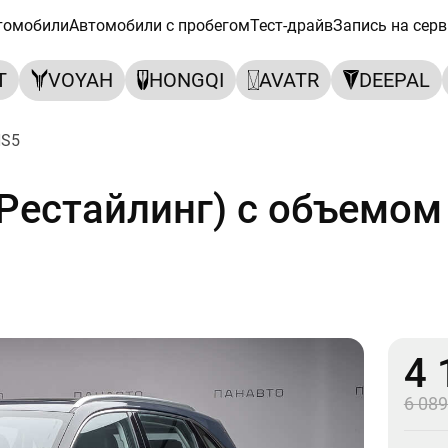
томобили
Автомобили с пробегом
Тест-драйв
Запись на серв
T
VOYAH
HONGQI
AVATR
DEEPAL
S5
 Рестайлинг) с объемом
4 
6 089