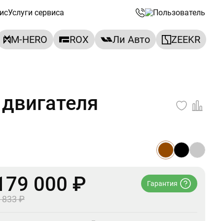
ис
Услуги сервиса
M-HERO
ROX
Ли Авто
ZEEKR
 двигателя
179 000 ₽
Гарантия
 833 ₽