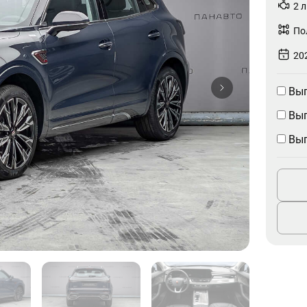
2 л
По
202
Выг
Выг
Выг