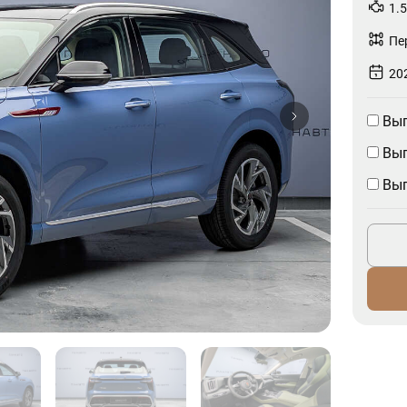
1.5
Пе
202
Выг
Выг
Выг