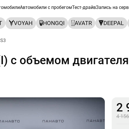
томобили
Автомобили с пробегом
Тест-драйв
Запись на серв
T
VOYAH
HONGQI
AVATR
DEEPAL
S3
I) с объемом двигателя 
2 
4 156