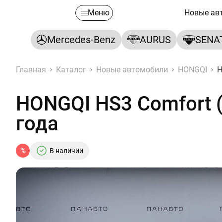
Меню
Новые ав
Mercedes-Benz
AURUS
SENA
Главная
Каталог
Новые автомобили
HONGQI
H
HONGQI HS3 Comfort (
года
%
В наличии