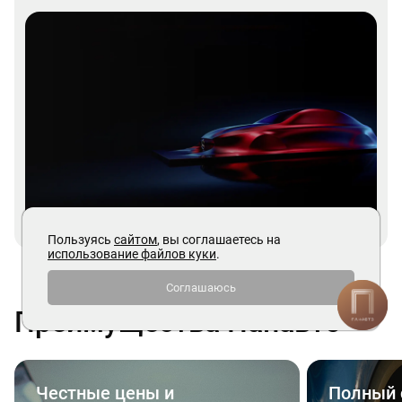
Пользуясь
сайтом
, вы соглашаетесь на
использование файлов куки
.
Соглашаюсь
Преимущества Панавто
Честные цены и
Полный 