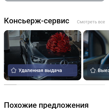
Консьерж-сервис
Смотреть все
Удаленная выдача
Выез
Похожие предложения