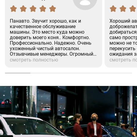
Панавто. Звучит хорошо, как и
Хороший ав
качественное обслуживание
доброжелат
машины. Это место куда можно
добираться
доверить моего коня.. Комфортно.
само простр
Профессионально. Надежно. Очень
можно не т
ухоженный чистый автосалон.
перекусить
Отзывчивые менеджеры. Огромный
ожидания з
респект менеджеру (Александр.
процедуры 
смотреть полностью
смотреть п
Валихамедову) Человек на своём
хорошее ко
месте. Культурный. Вежливое
при покупке
отношение к клиентам. Недавно
страховка, р
проходил там ТО-2. (GLS). Все по
посещения 
делу. Отлично.Рекомендую.
эмоции.
(Дмитрий)