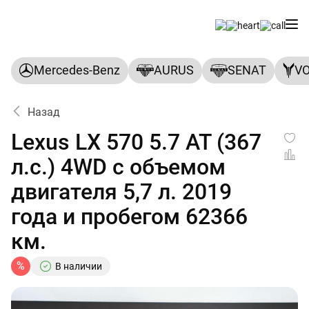
Mercedes-Benz
AURUS
SENAT
V
Назад
Lexus LX 570 5.7 AT (367
л.с.) 4WD с объемом
двигателя 5,7 л. 2019
года и пробегом 62366
км.
%
В наличии