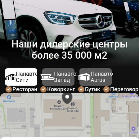
Наши дилерские центры
более 35 000 м2
Панавто
Панавто
Панавто
Сити
Запад
Aurus
Ресторан
Коворкинг
Бутик
Перегово