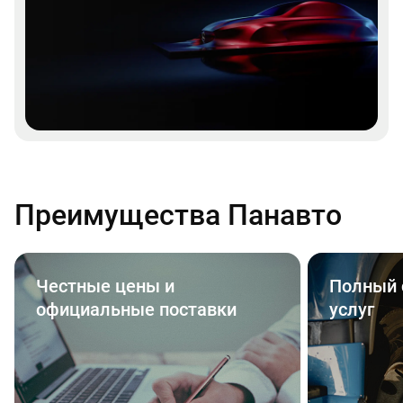
Преимущества Панавто
Честные цены и
Полный 
официальные поставки
услуг