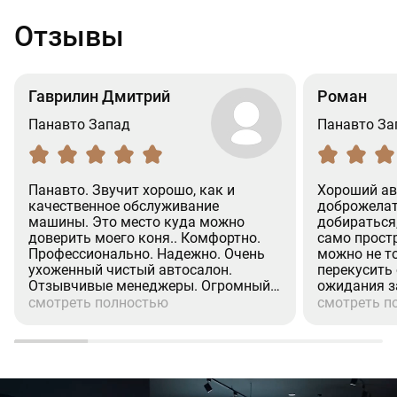
Отзывы
Гаврилин Дмитрий
Роман
Панавто Запад
Панавто За
Панавто. Звучит хорошо, как и
Хороший ав
качественное обслуживание
доброжелат
машины. Это место куда можно
добираться
доверить моего коня.. Комфортно.
само простр
Профессионально. Надежно. Очень
можно не т
ухоженный чистый автосалон.
перекусить
Отзывчивые менеджеры. Огромный
ожидания з
респект менеджеру (Александр.
процедуры 
смотреть полностью
смотреть п
Валихамедову) Человек на своём
хорошее ко
месте. Культурный. Вежливое
при покупке
отношение к клиентам. Недавно
страховка, р
проходил там ТО-2. (GLS). Все по
посещения 
делу. Отлично.Рекомендую.
эмоции.