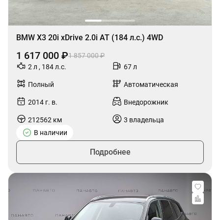
BMW X3 20i xDrive 2.0i AT (184 л.с.) 4WD
1 617 000 ₽
1 857 000 ₽
2 л , 184 л.с.
67 л
Полный
Автоматическая
2014 г. в.
Внедорожник
212562 км
3 владельца
В наличии
Подробнее