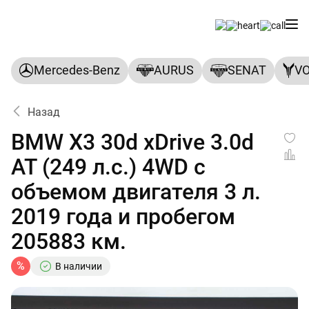
Mercedes-Benz
AURUS
SENAT
V
Назад
BMW X3 30d xDrive 3.0d
AT (249 л.с.) 4WD с
объемом двигателя 3 л.
2019 года и пробегом
205883 км.
%
В наличии