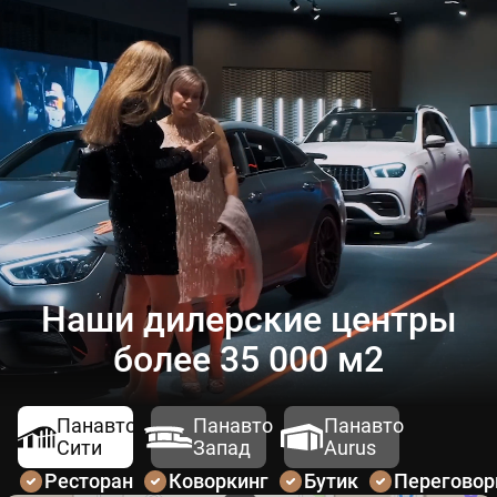
(Дмитрий)
Наши дилерские центры
более 35 000 м2
Панавто
Панавто
Панавто
Сити
Запад
Aurus
Ресторан
Коворкинг
Бутик
Перегово