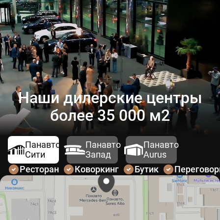
Наши дилерские центры
более 35 000 м2
Панавто
Панавто
Панавто
Сити
Запад
Aurus
Ресторан
Коворкинг
Бутик
Перегово