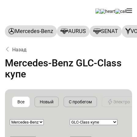
Mercedes-Benz
AURUS
SENAT
V
Назад
Каталог автомобилей месяц
Mercedes-Benz GLC-Class
купе
Все
Новый
С пробегом
Электро