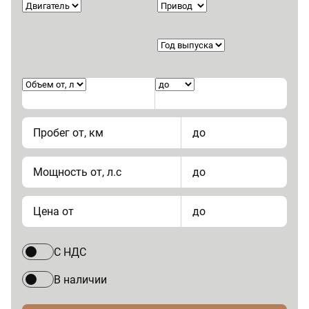
Пробег от, км
до
Мощность от, л.с
до
Цена от
до
С НДС
В наличии