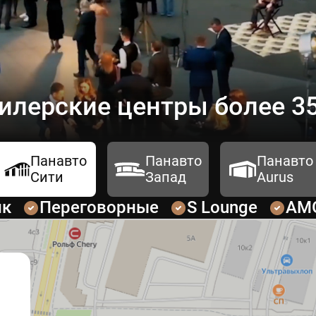
илерские центры более 35
Панавто
Панавто
Панавто
Сити
Запад
Aurus
ик
Переговорные
S Lounge
AM