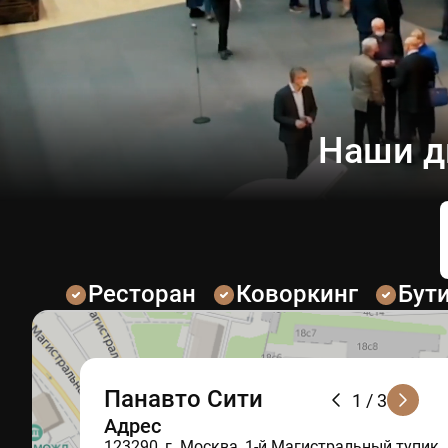
Наши д
Ресторан
Коворкинг
Бут
Панавто Сити
1
/ 3
Адрес
123290, г. Москва, 1-й Магистральный тупик