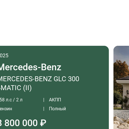
025
Mercedes-Benz
MERCEDES-BENZ GLC 300
4MATIC (II)
58 л.с / 2 л
АКПП
ензин
Полный
8 800 000 ₽