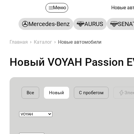
Меню
Новые ав
Mercedes-Benz
AURUS
SENA
Главная
Каталог
Новые автомобили
Новый VOYAH Passion 
Все
Новый
С пробегом
Эле