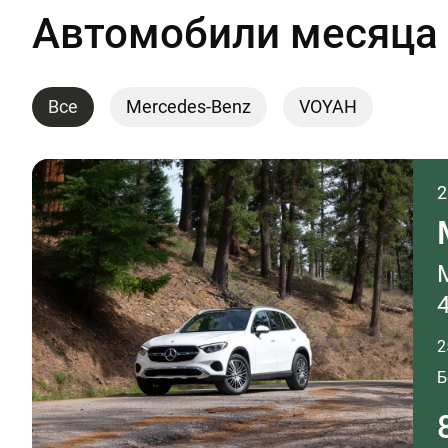
Автомобили месяца
Все
Mercedes-Benz
VOYAH
2
2
Б