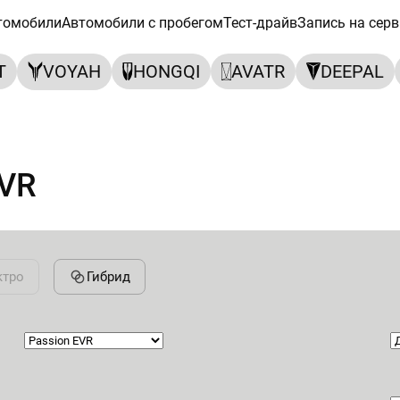
томобили
Автомобили с пробегом
Тест-драйв
Запись на серв
T
VOYAH
HONGQI
AVATR
DEEPAL
EVR
ктро
Гибрид