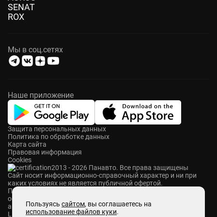
SENAT
ROX
Мы в соц.сетях
Наше приложение
Защита персональных данных
Политика по обработке данных
Карта сайта
Правовая информация
Cookies
2013 - 2026 Панавто. Все права защищены
Cайт носит информационно-справочный характер и ни при
каких условиях не является публичной офертой.
ПАНАВТО — сеть премиальных автосалонов в Москве. Мы
осуществляем продажу и сервисное обслуживание
Пользуясь
сайтом
, вы соглашаетесь на
автомобилей Mercedes-Benz, Voyah, Aurus, Hongqi, Avatr,
использование файлов куки
.
Lixiang, M-Hero, ROX и Zeekr. Также у нас представлены