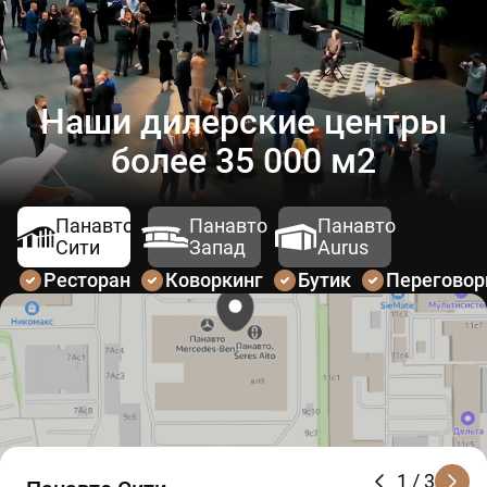
Наши дилерские центры
более 35 000 м2
Панавто
Панавто
Панавто
Сити
Запад
Aurus
Ресторан
Коворкинг
Бутик
Перегово
1
/ 3