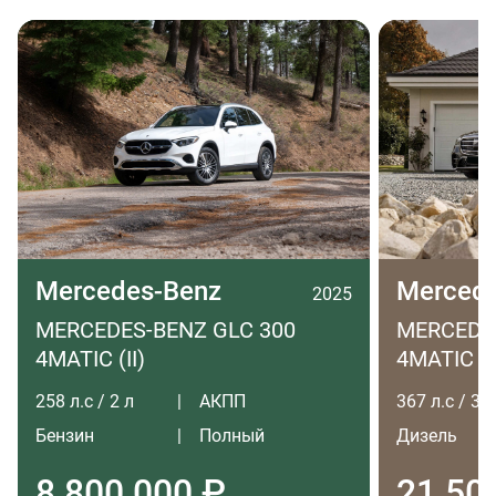
Mercedes-Benz
Merced
2025
MERCEDES-BENZ GLC 300
MERCEDES
4MATIC (II)
4MATIC LO
258 л.с / 2 л
АКПП
367 л.с / 3 л
Бензин
Полный
Дизель
8 800 000 ₽
21 50