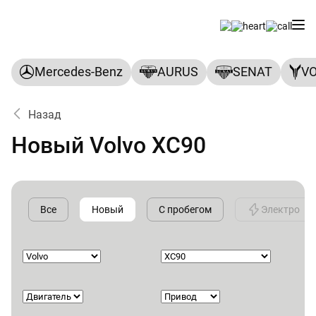
Mercedes-Benz
AURUS
SENAT
V
Назад
Новый Volvo XC90
Все
Новый
С пробегом
Электро