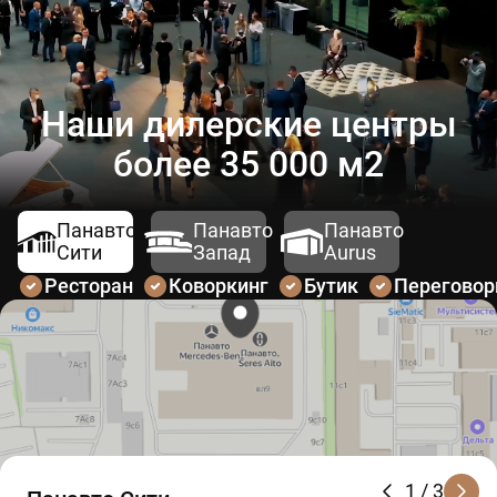
Наши дилерские центры
более 35 000 м2
Панавто
Панавто
Панавто
Сити
Запад
Aurus
Ресторан
Коворкинг
Бутик
Перегово
1
/ 3