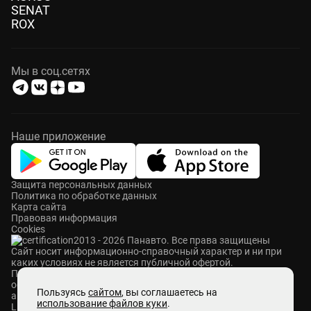
SENAT
ROX
Мы в соц.сетях
Наше приложение
Защита персональных данных
Политика по обработке данных
Карта сайта
Правовая информация
Cookies
2013 - 2026 Панавто. Все права защищены
Cайт носит информационно-справочный характер и ни при
каких условиях не является публичной офертой.
ПАНАВТО — сеть премиальных автосалонов в Москве. Мы
осуществляем продажу и сервисное обслуживание
Пользуясь
сайтом
, вы соглашаетесь на
автомобилей Mercedes-Benz, Voyah, Aurus, Hongqi, Avatr,
использование файлов куки
.
Lixiang, M-Hero, ROX и Zeekr. Также у нас представлены