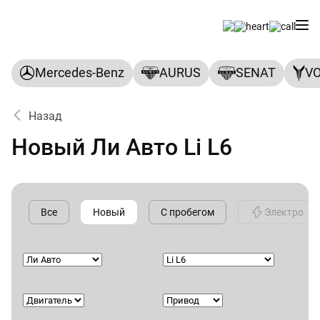
Mercedes-Benz
AURUS
SENAT
V
Назад
Новый Ли Авто Li L6
Все
Новый
С пробегом
Электро