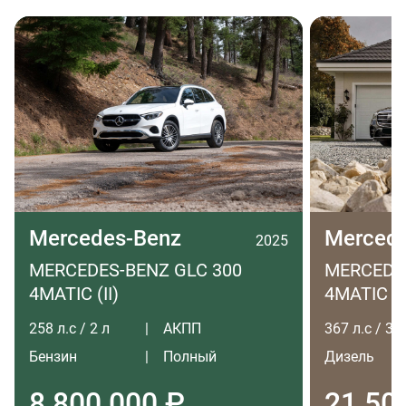
Mercedes-Benz
Merced
2025
MERCEDES-BENZ GLC 300
MERCEDES
4MATIC (II)
4MATIC LO
258 л.с / 2 л
АКПП
367 л.с / 3 л
Бензин
Полный
Дизель
8 800 000 ₽
21 50