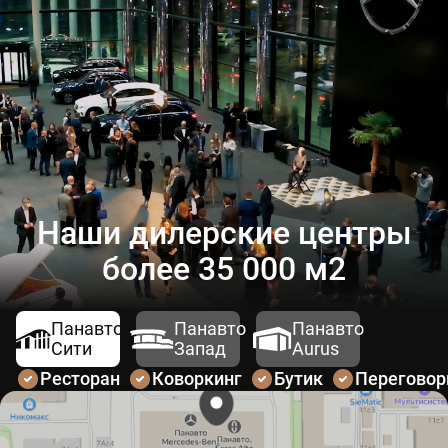
Наши дилерские центры
более 35 000 м2
Панавто
Панавто
Панавто
Сити
Запад
Aurus
Ресторан
Коворкинг
Бутик
Перегово