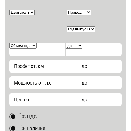
Пробег от, км
до
Мощность от, л.с
до
Цена от
до
С НДС
В наличии