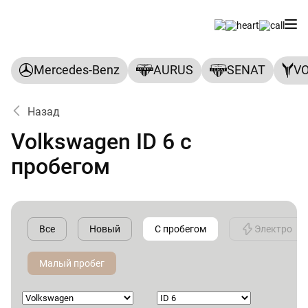
Mercedes-Benz
AURUS
SENAT
V
Назад
Volkswagen ID 6 с
пробегом
Все
Новый
С пробегом
Электро
Малый пробег