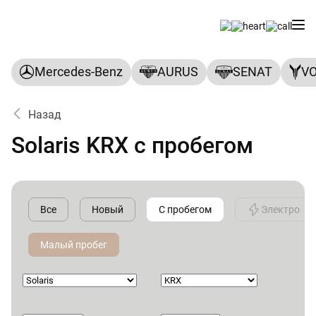
Mercedes-Benz
AURUS
SENAT
V
Назад
Solaris KRX с пробегом
Все
Новый
С пробегом
Электро
Малый пробег