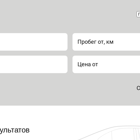
Пробег от, км
Цена от
С
ультатов