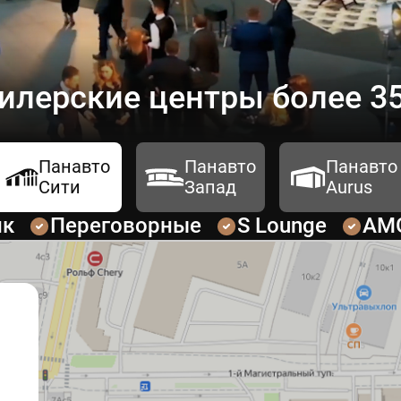
илерские центры более 35
Панавто
Панавто
Панавто
Сити
Запад
Aurus
ик
Переговорные
S Lounge
AM