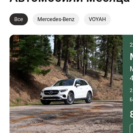
Все
Mercedes-Benz
VOYAH
2
2
Б