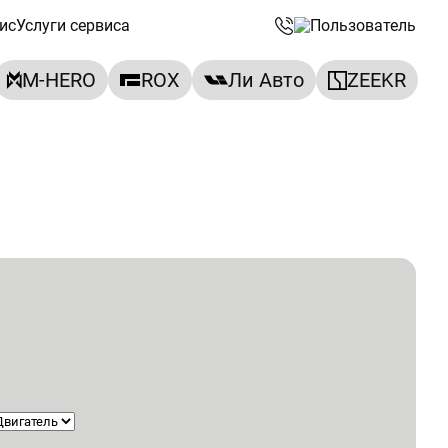
ис
Услуги сервиса
M-HERO
ROX
Ли Авто
ZEEKR