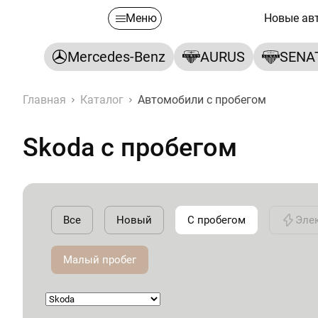
Меню
Новые ав
Mercedes-Benz
AURUS
SENA
Главная
Каталог
Автомобили с пробегом
Skoda с пробегом
Все
Новый
С пробегом
Эле
Малый пробег