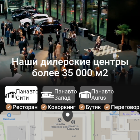
Наши дилерские центры
более 35 000 м2
Панавто
Панавто
Панавто
Сити
Запад
Aurus
Ресторан
Коворкинг
Бутик
Перегово