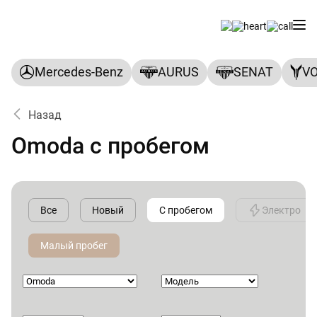
Mercedes-Benz
AURUS
SENAT
V
Назад
Omoda с пробегом
Все
Новый
С пробегом
Электро
Малый пробег