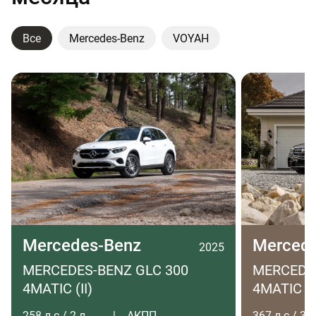
Все
Mercedes-Benz
VOYAH
Mercedes-Benz
Merced
2025
MERCEDES-BENZ GLC 300
MERCEDES
4MATIC (II)
4MATIC LO
258 л.с / 2 л
АКПП
367 л.с / 3 л