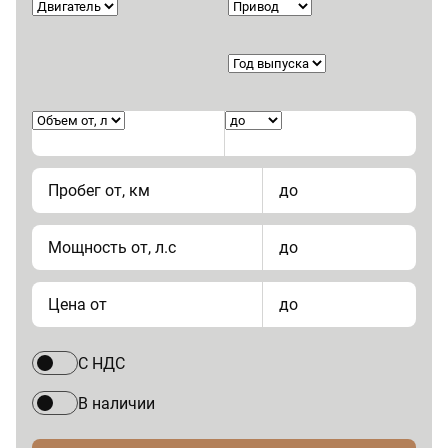
Пробег от, км
до
Мощность от, л.с
до
Цена от
до
С НДС
В наличии