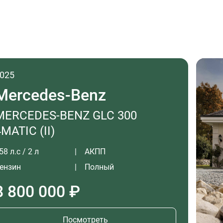
025
Mercedes-Benz
MERCEDES-BENZ GLC 300
4MATIC (II)
58 л.с / 2 л
АКПП
ензин
Полный
8 800 000 ₽
Посмотреть