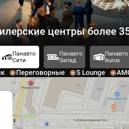
илерские центры более 35
Панавто
Панавто
Панавто
Сити
Запад
Aurus
ик
Переговорные
S Lounge
AM