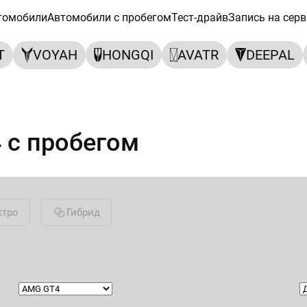
томобили
Автомобили с пробегом
Тест-драйв
Запись на серв
T
VOYAH
HONGQI
AVATR
DEEPAL
 с пробегом
ктро
Гибрид