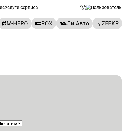
ис
Услуги сервиса
M-HERO
ROX
Ли Авто
ZEEKR