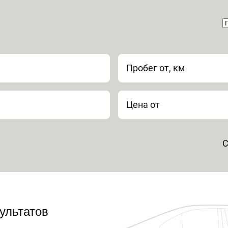
Пробег от, км
Цена от
С
ультатов