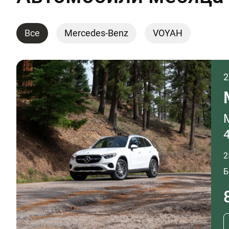
Все
Mercedes-Benz
VOYAH
2
2
Б