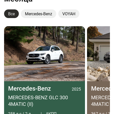
Все
Mercedes-Benz
VOYAH
Mercedes-Benz
Merced
2025
MERCEDES-BENZ GLC 300
MERCEDES
4MATIC (II)
4MATIC LO
258 л.с / 2 л
АКПП
367 л.с / 3 л