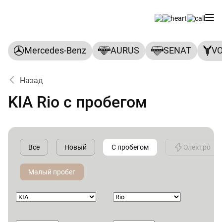
Mercedes-Benz
AURUS
SENAT
V
Назад
KIA Rio с пробегом
Все
Новый
С пробегом
Электро
Малый пробег