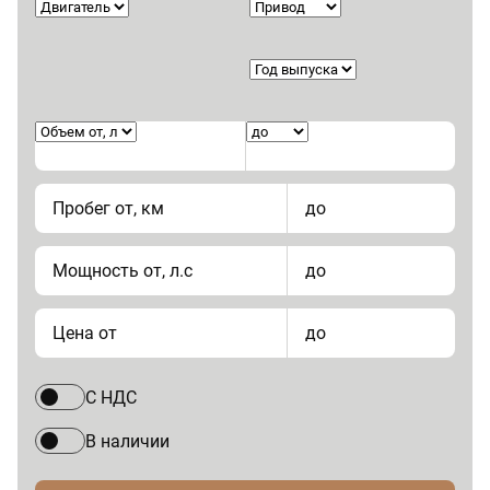
Пробег от, км
до
Мощность от, л.с
до
Цена от
до
С НДС
В наличии