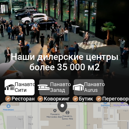
Наши дилерские центры
более 35 000 м2
Панавто
Панавто
Панавто
Сити
Запад
Aurus
Ресторан
Коворкинг
Бутик
Перегово