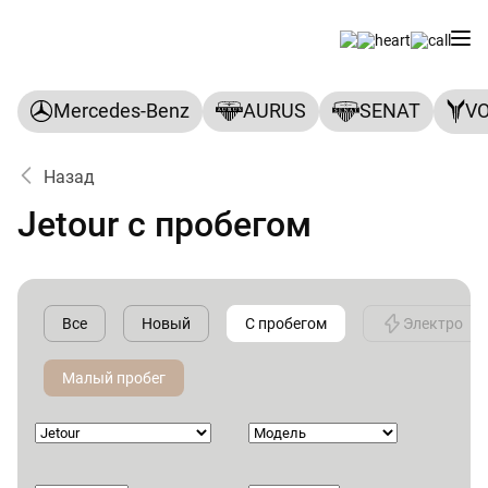
Mercedes-Benz
AURUS
SENAT
V
Назад
Jetour с пробегом
Все
Новый
С пробегом
Электро
Малый пробег