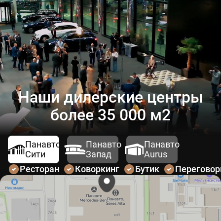
Наши дилерские центры
более 35 000 м2
Панавто
Панавто
Панавто
Сити
Запад
Aurus
Ресторан
Коворкинг
Бутик
Перегово