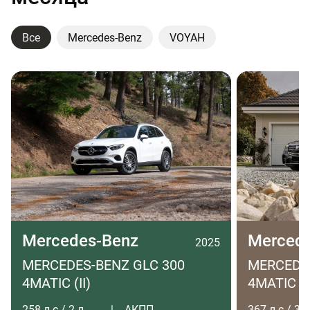
Все
Mercedes-Benz
VOYAH
Mercedes-Benz
Merced
2025
MERCEDES-BENZ GLC 300
MERCEDES
4MATIC (II)
4MATIC LO
258 л.с / 2 л
АКПП
367 л.с / 3 л