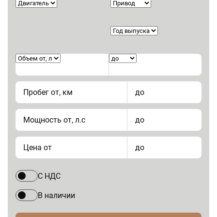
Пробег от, км
до
Мощность от, л.с
до
Цена от
до
С НДС
В наличии