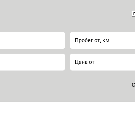
Пробег от, км
Цена от
С