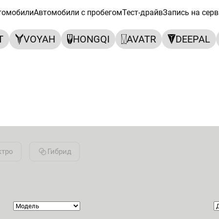
томобили
Автомобили с пробегом
Тест-драйв
Запись на серв
T
VOYAH
HONGQI
AVATR
DEEPAL
ктро
Гибрид