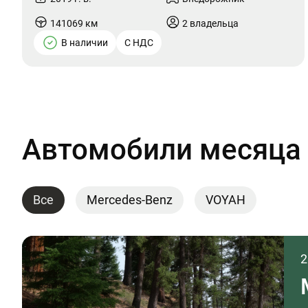
141069 км
2 владельца
В наличии
С НДС
Автомобили месяца
Все
Mercedes-Benz
VOYAH
2