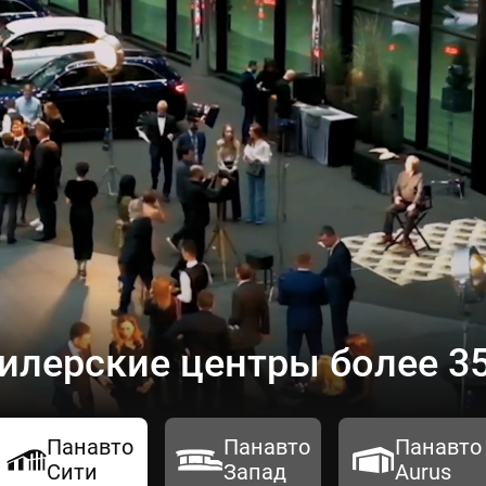
илерские центры более 35
Панавто
Панавто
Панавто
Сити
Запад
Aurus