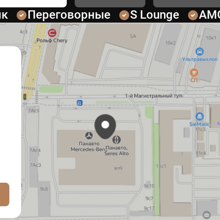
ик
Переговорные
S Lounge
AM