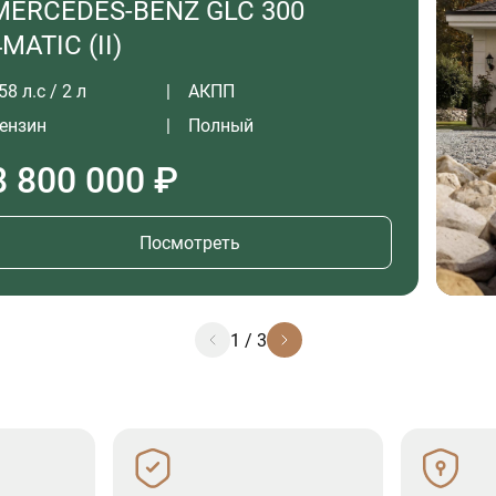
MERCEDES-BENZ GLC 300
4MATIC (II)
58 л.с / 2 л
АКПП
ензин
Полный
8 800 000 ₽
Посмотреть
1
/
3