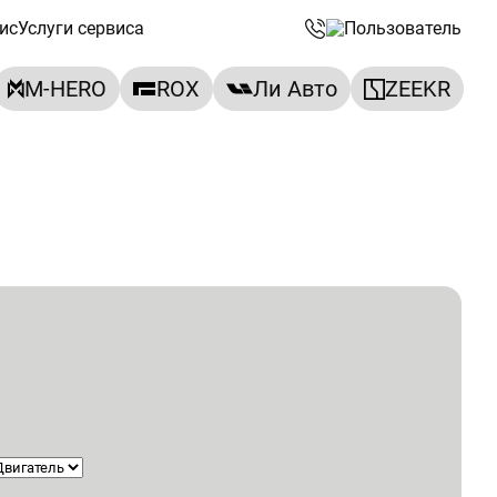
ис
Услуги сервиса
M-HERO
ROX
Ли Авто
ZEEKR