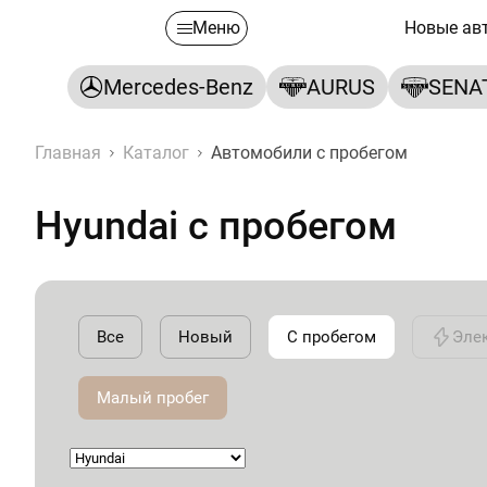
Меню
Новые ав
Mercedes-Benz
AURUS
SENA
Главная
Каталог
Автомобили с пробегом
Hyundai с пробегом
Все
Новый
С пробегом
Эле
Малый пробег