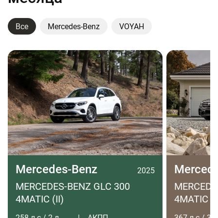
Все
Mercedes-Benz
VOYAH
Mercedes-Benz
Merced
2025
MERCEDES-BENZ GLC 300
MERCEDES
4MATIC (II)
4MATIC LO
258 л.с / 2 л
АКПП
367 л.с / 3 л