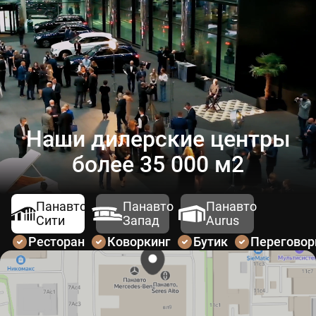
Наши дилерские центры
более 35 000 м2
Панавто
Панавто
Панавто
Сити
Запад
Aurus
Ресторан
Коворкинг
Бутик
Перегово