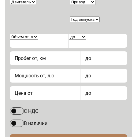
Пробег от, км
до
Мощность от, л.с
до
Цена от
до
С НДС
В наличии