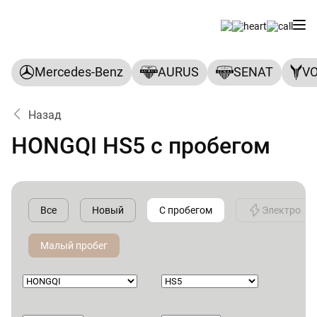
Mercedes-Benz
AURUS
SENAT
V
Назад
HONGQI HS5 с пробегом
Все
Новый
С пробегом
Электро
Малый пробег