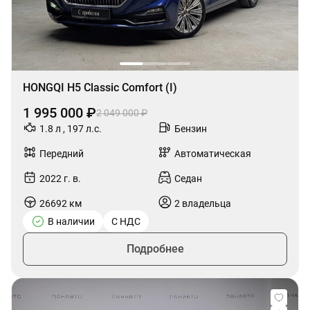
HONGQI H5 Classic Comfort (I)
1 995 000 ₽
2 049 000 ₽
1.8 л , 197 л.с.
Бензин
Передний
Автоматическая
2022 г. в.
Седан
26692 км
2 владельца
В наличии
С НДС
Подробнее