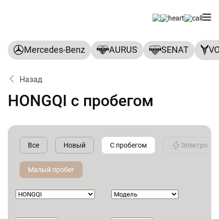
Mercedes-Benz
AURUS
SENAT
V
Назад
HONGQI с пробегом
Все
Новый
С пробегом
Электро
Малый пробег