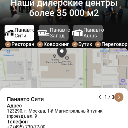
Наши дилерские центры
более 35 000 м2
Панавто
Панавто
Панавто
Сити
Запад
Aurus
Ресторан
Коворкинг
Бутик
Перегово
1
/ 3
Панавто Сити
Адрес
123290, г. Москва, 1-й Магистральный тупик
(проезд), вл. 9
Телефон
+7 (495) 730-77-00