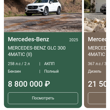
Mercedes-Benz
Merced
2025
MERCEDES-BENZ GLC 300
MERCEDES
4MATIC (II)
4MATIC LO
258 л.с / 2 л
АКПП
367 л.с / 3 л
Бензин
Полный
Дизель
8 800 000 ₽
21 50
Посмотреть