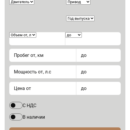
Пробег от, км
до
Мощность от, л.с
до
Цена от
до
С НДС
В наличии