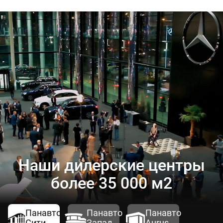
Наши дилерские центры
более 35 000 м2
Панавто
Панавто
Панавто
Сити
Запад
Aurus