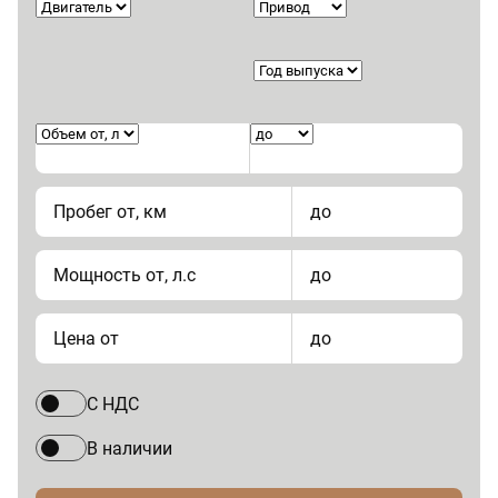
Пробег от, км
до
Мощность от, л.с
до
Цена от
до
С НДС
В наличии