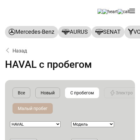
Mercedes-Benz
AURUS
SENAT
V
Назад
HAVAL с пробегом
Все
Новый
С пробегом
Электро
Малый пробег