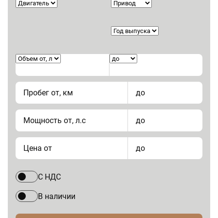
Пробег от, км
до
Мощность от, л.с
до
Цена от
до
С НДС
В наличии