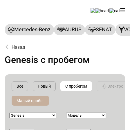
Mercedes-Benz
AURUS
SENAT
V
Назад
Genesis с пробегом
Все
Новый
С пробегом
Электро
Малый пробег