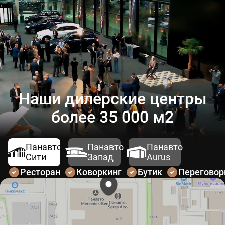
Наши дилерские центры
более 35 000 м2
Панавто
Панавто
Панавто
Сити
Запад
Aurus
Ресторан
Коворкинг
Бутик
Перегово