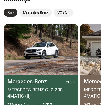
Все
Mercedes-Benz
VOYAH
Mercedes-Benz
Merced
2025
MERCEDES-BENZ GLC 300
MERCEDES
4MATIC (II)
4MATIC LO
258 л.с / 2 л
АКПП
367 л.с / 3 л