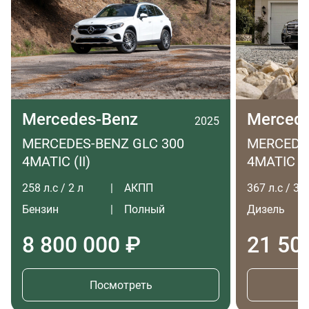
Mercedes-Benz
Merced
2025
MERCEDES-BENZ GLC 300
MERCEDES
4MATIC (II)
4MATIC LO
258 л.с / 2 л
АКПП
367 л.с / 3 л
Бензин
Полный
Дизель
8 800 000 ₽
21 50
Посмотреть