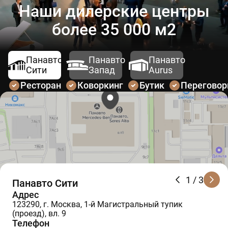
Наши дилерские центры
более 35 000 м2
Панавто
Панавто
Панавто
Сити
Запад
Aurus
Ресторан
Коворкинг
Бутик
Перегово
1
/ 3
Панавто Сити
Адрес
123290, г. Москва, 1-й Магистральный тупик
(проезд), вл. 9
Телефон