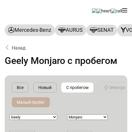
Mercedes-Benz
AURUS
SENAT
V
Назад
Geely Monjaro с пробегом
Все
Новый
С пробегом
Электро
Малый пробег