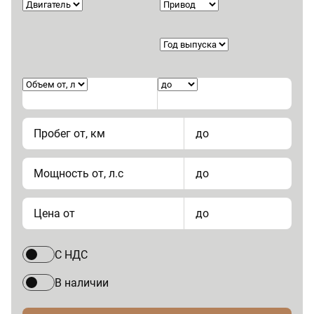
Пробег от, км
до
Мощность от, л.с
до
Цена от
до
С НДС
В наличии