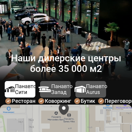
Наши дилерские центры
более 35 000 м2
Панавто
Панавто
Панавто
Сити
Запад
Aurus
Ресторан
Коворкинг
Бутик
Перегово