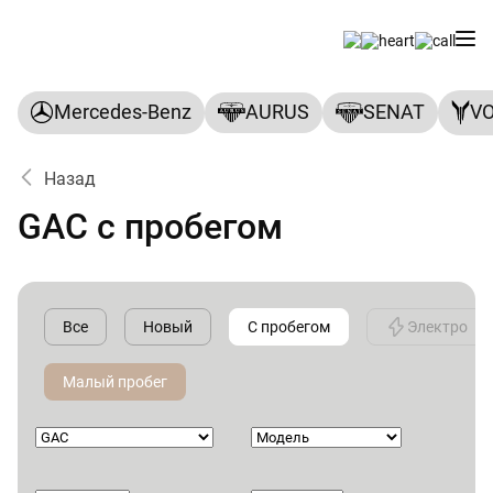
Mercedes-Benz
AURUS
SENAT
V
Назад
GAC с пробегом
Все
Новый
С пробегом
Электро
Малый пробег