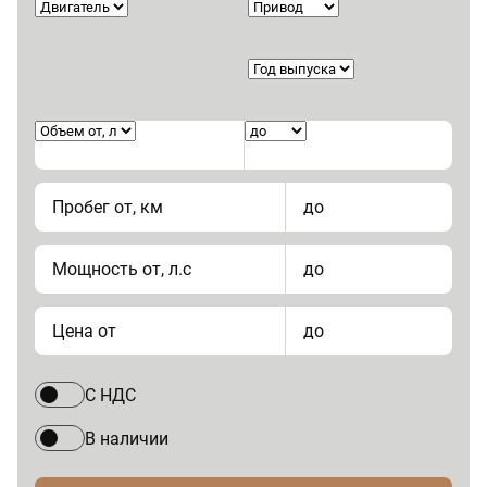
Пробег от, км
до
Мощность от, л.с
до
Цена от
до
С НДС
В наличии