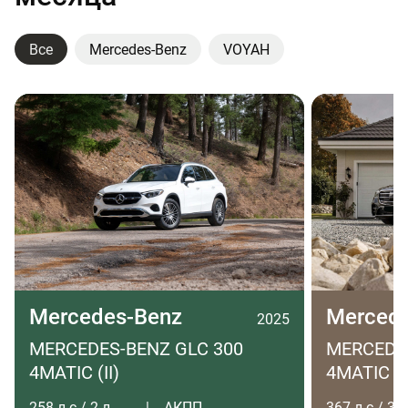
Все
Mercedes-Benz
VOYAH
Mercedes-Benz
Merced
2025
MERCEDES-BENZ GLC 300
MERCEDES
4MATIC (II)
4MATIC LO
258 л.с / 2 л
АКПП
367 л.с / 3 л